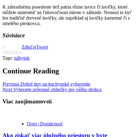
K záhradnému posedenie tiež patria rôzne lavice či lavičky, ktoré
môžete umiestniť na ľubovoľnom mieste v záhrade. Nemusí to byť
len tradičné drevené lavičky, ale napríklad aj lavičky kamenné či z
umelého pieskovca.
Súvisiace
0
Zdieľaj
Tweet
SHARES
Tags:
nábytok
Continue Reading
Previous
Dobré tipy na kuchynské vybavenie
Next
Vyberajte príjemné obliečky pre vášho drobca
Viac zaujímamovsti
Dom | Domácnosť
Ako získať viac úložného priestoru v byte