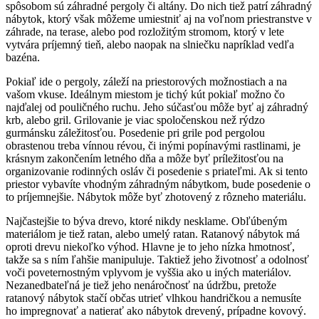
spôsobom sú záhradné pergoly či altány. Do nich tiež patrí záhradný
nábytok, ktorý však môžeme umiestniť aj na voľnom priestranstve v
záhrade, na terase, alebo pod rozložitým stromom, ktorý v lete
vytvára príjemný tieň, alebo naopak na slniečku napríklad vedľa
bazéna.
Pokiaľ ide o pergoly, záleží na priestorových možnostiach a na
vašom vkuse. Ideálnym miestom je tichý kút pokiaľ možno čo
najďalej od pouličného ruchu. Jeho súčasťou môže byť aj záhradný
krb, alebo gril. Grilovanie je viac spoločenskou než rýdzo
gurmánsku záležitosťou. Posedenie pri grile pod pergolou
obrastenou treba vínnou révou, či inými popínavými rastlinami, je
krásnym zakončením letného dňa a môže byť príležitosťou na
organizovanie rodinných osláv či posedenie s priateľmi. Ak si tento
priestor vybavíte vhodným záhradným nábytkom, bude posedenie o
to príjemnejšie. Nábytok môže byť zhotovený z rôzneho materiálu.
Najčastejšie to býva drevo, ktoré nikdy nesklame. Obľúbeným
materiálom je tiež ratan, alebo umelý ratan. Ratanový nábytok má
oproti drevu niekoľko výhod. Hlavne je to jeho nízka hmotnosť,
takže sa s ním ľahšie manipuluje. Taktiež jeho životnosť a odolnosť
voči poveternostným vplyvom je vyššia ako u iných materiálov.
Nezanedbateľná je tiež jeho nenáročnosť na údržbu, pretože
ratanový nábytok stačí občas utrieť vlhkou handričkou a nemusíte
ho impregnovať a natierať ako nábytok drevený, prípadne kovový.