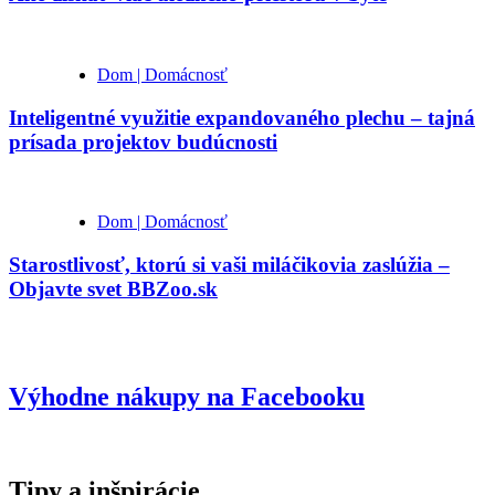
Dom | Domácnosť
Inteligentné využitie expandovaného plechu – tajná
prísada projektov budúcnosti
Dom | Domácnosť
Starostlivosť, ktorú si vaši miláčikovia zaslúžia –
Objavte svet BBZoo.sk
Výhodne nákupy na Facebooku
Tipy a inšpirácie