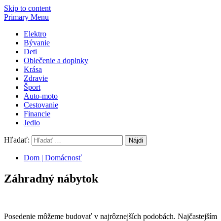
Skip to content
Primary Menu
Elektro
Bývanie
Deti
Oblečenie a doplnky
Krása
Zdravie
Šport
Auto-moto
Cestovanie
Financie
Jedlo
Hľadať:
Dom | Domácnosť
Záhradný nábytok
Posedenie môžeme budovať v najrôznejších podobách. Najčastejším