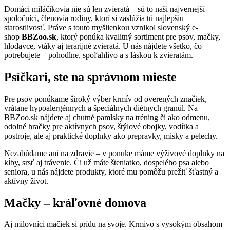
Domáci miláčikovia nie sú len zvieratá – sú to naši najvernejší
spoločníci, členovia rodiny, ktorí si zaslúžia tú najlepšiu
starostlivosť. Práve s touto myšlienkou vznikol slovenský e-
shop
BBZoo.sk
, ktorý ponúka kvalitný sortiment pre psov, mačky,
hlodavce, vtáky aj terarijné zvieratá. U nás nájdete všetko, čo
potrebujete – pohodlne, spoľahlivo a s láskou k zvieratám.
Psíčkari, ste na správnom mieste
Pre psov ponúkame široký výber krmív od overených značiek,
vrátane hypoalergénnych a špeciálnych diétnych granúl. Na
BBZoo.sk nájdete aj chutné pamlsky na tréning či ako odmenu,
odolné hračky pre aktívnych psov, štýlové obojky, vodítka a
postroje, ale aj praktické doplnky ako prepravky, misky a pelechy.
Nezabúdame ani na zdravie – v ponuke máme výživové doplnky na
kĺby, srsť aj trávenie. Či už máte šteniatko, dospelého psa alebo
seniora, u nás nájdete produkty, ktoré mu pomôžu prežiť šťastný a
aktívny život.
Mačky – kráľovné domova
Aj milovníci mačiek si prídu na svoje. Krmivo s vysokým obsahom