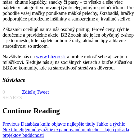
mäsa, chutné kapsičky, snacky či pasty – to všetko a ešte viac
nájdete v kategórii venovanej týmto elegantným spoločníčkam. Pre
pohodlie vašej mačky ponúkame mäkké pelechy, škrabadlá, hračky
podporujúce prirodzené inštinkty a samozrejme aj kvalitné stelivo.
Zákazníci oceňujú najmä náš osobný prístup, férové ceny, rýchle
doručenie a pravidelné akcie. BBZoo.sk nie je len obyčajný e-shop
– je to miesto, kde nájdete odborné rady, aktuálne tipy a hlavne –
starostlivosť so srdcom.
Navštívte nás na
www.bbzoo.sk
a urobte radosť sebe aj svojmu
miláčikovi. Sledujte nás aj na sociálnych sieťach a buďte súčasťou
BBZoo komunity, kde sa starostlivosť stretáva s dôverou.
Súvisiace
0
Zdieľaj
Tweet
SHARES
Continue Reading
Previous
Databáza kníh: objavte najlepšie tituly ľahko a rýchlo
Next
Inteligentné využitie expandovaného plechu – tajná prísada
projektov budúcnosti