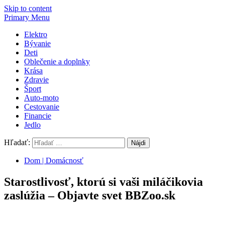
Skip to content
Primary Menu
Elektro
Bývanie
Deti
Oblečenie a doplnky
Krása
Zdravie
Šport
Auto-moto
Cestovanie
Financie
Jedlo
Hľadať:
Dom | Domácnosť
Starostlivosť, ktorú si vaši miláčikovia
zaslúžia – Objavte svet BBZoo.sk