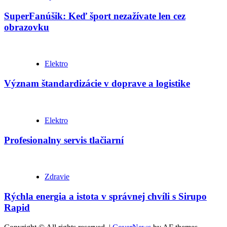
SuperFanúšik: Keď šport nezažívate len cez
obrazovku
Elektro
Význam štandardizácie v doprave a logistike
Elektro
Profesionalny servis tlačiarní
Zdravie
Rýchla energia a istota v správnej chvíli s Sirupo
Rapid