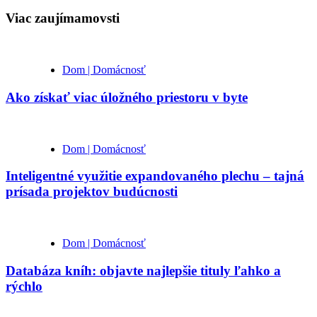
Viac zaujímamovsti
Dom | Domácnosť
Ako získať viac úložného priestoru v byte
Dom | Domácnosť
Inteligentné využitie expandovaného plechu – tajná
prísada projektov budúcnosti
Dom | Domácnosť
Databáza kníh: objavte najlepšie tituly ľahko a
rýchlo