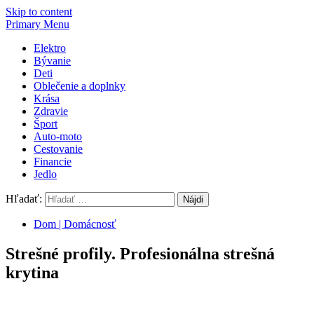
Skip to content
Primary Menu
Elektro
Bývanie
Deti
Oblečenie a doplnky
Krása
Zdravie
Šport
Auto-moto
Cestovanie
Financie
Jedlo
Hľadať:
Dom | Domácnosť
Strešné profily. Profesionálna strešná
krytina