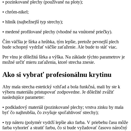
• pozinkované plechy (používané na ploty);
• chróm-nikel;
• hliník (najbežnejší typ strechy);
• medené profilované plechy (vhodné na vnútorné priečky).
Čím väčšia je šírka a hrúbka, tým lepšie, pretože pevnejší plech
bude schopný vydržať väčšie zaťaženie. Ale bude to stáť viac.
Pre vlnu je dôležitá šírka a výška. Na základe týchto parametrov je
možné určiť mieru zaťaženia, ktoré strecha znesie.
Ako si vybrať profesionálnu krytinu
Aby mala strecha estetický vzhľad a bola funkčná, mali by ste k
výberu materiálu pristupovať zodpovedne. Je dôležité zvážiť
nasledujúce parametre:
• podkladový materiál (pozinkované plechy; vrstva zinku by mala
byť čo najhrubšia, čo zvyšuje spoľahlivosť strechy);
• typ náteru (polymér vydrží lepšie ako farba. V priebehu času môže
farba vyhorieť a stratiť farbu, čo si bude vyžadovať časovo náročný