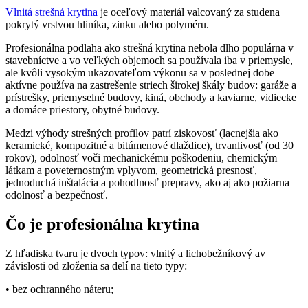
Vlnitá strešná krytina
je oceľový materiál valcovaný za studena
pokrytý vrstvou hliníka, zinku alebo polyméru.
Profesionálna podlaha ako strešná krytina nebola dlho populárna v
stavebníctve a vo veľkých objemoch sa používala iba v priemysle,
ale kvôli vysokým ukazovateľom výkonu sa v poslednej dobe
aktívne používa na zastrešenie striech širokej škály budov: garáže a
prístrešky, priemyselné budovy, kiná, obchody a kaviarne, vidiecke
a domáce priestory, obytné budovy.
Medzi výhody strešných profilov patrí ziskovosť (lacnejšia ako
keramické, kompozitné a bitúmenové dlaždice), trvanlivosť (od 30
rokov), odolnosť voči mechanickému poškodeniu, chemickým
látkam a poveternostným vplyvom, geometrická presnosť,
jednoduchá inštalácia a pohodlnosť prepravy, ako aj ako požiarna
odolnosť a bezpečnosť.
Čo je profesionálna krytina
Z hľadiska tvaru je dvoch typov: vlnitý a lichobežníkový av
závislosti od zloženia sa delí na tieto typy:
• bez ochranného náteru;