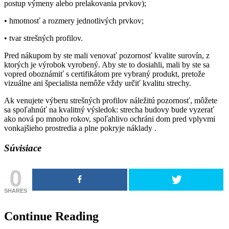
postup výmeny alebo prelakovania prvkov);
• hmotnosť a rozmery jednotlivých prvkov;
• tvar strešných profilov.
Pred nákupom by ste mali venovať pozornosť kvalite surovín, z
ktorých je výrobok vyrobený. Aby ste to dosiahli, mali by ste sa
vopred oboznámiť s certifikátom pre vybraný produkt, pretože
vizuálne ani špecialista nemôže vždy určiť kvalitu strechy.
Ak venujete výberu strešných profilov náležitú pozornosť, môžete
sa spoľahnúť na kvalitný výsledok: strecha budovy bude vyzerať
ako nová po mnoho rokov, spoľahlivo ochráni dom pred vplyvmi
vonkajšieho prostredia a plne pokryje náklady .
Súvisiace
0
SHARES
Continue Reading