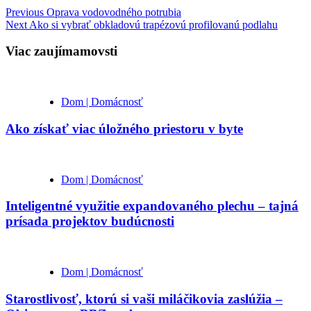
Previous
Oprava vodovodného potrubia
Next
Ako si vybrať obkladovú trapézovú profilovanú podlahu
Viac zaujímamovsti
Dom | Domácnosť
Ako získať viac úložného priestoru v byte
Dom | Domácnosť
Inteligentné využitie expandovaného plechu – tajná
prísada projektov budúcnosti
Dom | Domácnosť
Starostlivosť, ktorú si vaši miláčikovia zaslúžia –