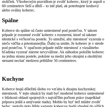
stoličiek. Všeobecným pravidlom je zvoliť koberec, ktorý je aspoň o
60 centimetrov širší a dlhší – to isté platí, ak potrebujete kruhový
alebo oválny koberec.
Spálne
Koberce do spálne sú často umiestnené pod posteľou. V takom
prípade je rozumné zvoliť koberec s rozmermi, ktoré sú takmer
identické s veľkosťou postele. To umožní, aby miestnosť vyzerala o
niečo väčšia a priestrannejšia. Ďalej sa uistite, že koberec je v strede
pod posteľou. V opačnom prípade môže miestnosť z vizuálneho
hľadiska vyzerať mierne nevyvážene. Ak náhodou položíte koberec
na jednu stranu postele, pokúste sa medzi jeho okrajmi a okolitými
stenami nechať medzeru približne 50 centimetrov.
Kuchyne
Koberce hrajú dôležitú úlohu vo vzťahu k dizajnu kuchynskej
miestnosti. V tejto situácii by mali byť moderné koberce umiestnené
v blízkosti oblastí spojených s najväčším počtom práce (napríklad
príprava jedál a umývanie riadu). Mohlo by byť tiež múdre zvoliť
bežec, pretože tieto štíhle varianty kobercov budú vhodné do užších