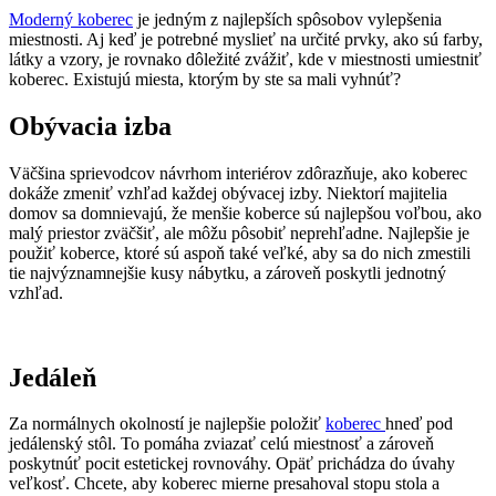
Moderný koberec
je jedným z najlepších spôsobov vylepšenia
miestnosti. Aj keď je potrebné myslieť na určité prvky, ako sú farby,
látky a vzory, je rovnako dôležité zvážiť, kde v miestnosti umiestniť
koberec. Existujú miesta, ktorým by ste sa mali vyhnúť?
Obývacia izba
Väčšina sprievodcov návrhom interiérov zdôrazňuje, ako koberec
dokáže zmeniť vzhľad každej obývacej izby. Niektorí majitelia
domov sa domnievajú, že menšie koberce sú najlepšou voľbou, ako
malý priestor zväčšiť, ale môžu pôsobiť neprehľadne. Najlepšie je
použiť koberce, ktoré sú aspoň také veľké, aby sa do nich zmestili
tie najvýznamnejšie kusy nábytku, a zároveň poskytli jednotný
vzhľad.
Jedáleň
Za normálnych okolností je najlepšie položiť
koberec
hneď pod
jedálenský stôl. To pomáha zviazať celú miestnosť a zároveň
poskytnúť pocit estetickej rovnováhy. Opäť prichádza do úvahy
veľkosť. Chcete, aby koberec mierne presahoval stopu stola a