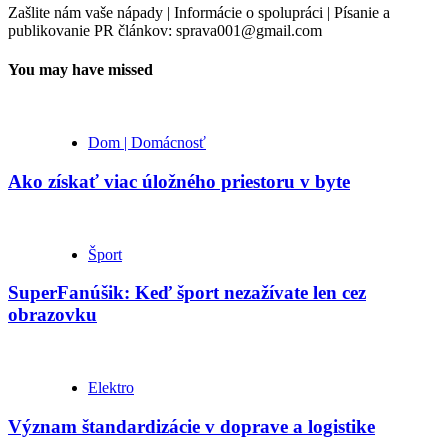
Zašlite nám vaše nápady | Informácie o spolupráci | Písanie a
publikovanie PR článkov: sprava001@gmail.com
You may have missed
Dom | Domácnosť
Ako získať viac úložného priestoru v byte
Šport
SuperFanúšik: Keď šport nezažívate len cez
obrazovku
Elektro
Význam štandardizácie v doprave a logistike