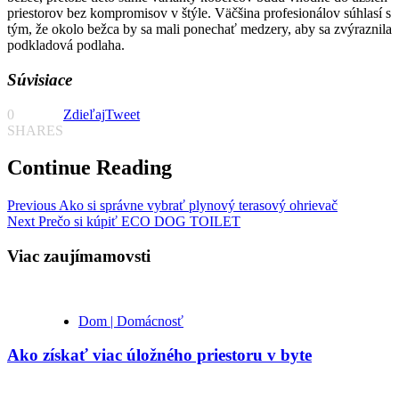
priestorov bez kompromisov v štýle. Väčšina profesionálov súhlasí s
tým, že okolo bežca by sa mali ponechať medzery, aby sa zvýraznila
podkladová podlaha.
Súvisiace
0
Zdieľaj
Tweet
SHARES
Continue Reading
Previous
Ako si správne vybrať plynový terasový ohrievač
Next
Prečo si kúpiť ECO DOG TOILET
Viac zaujímamovsti
Dom | Domácnosť
Ako získať viac úložného priestoru v byte