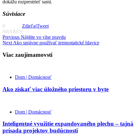
dokážu rozprestrieť sami.
Súvisiace
0
Zdieľaj
Tweet
SHARES
Continue
Previous
Nájdite vo víne pravdu
Next
Ako správne používať termostatické hlavice
Reading
Viac zaujímamovsti
Dom | Domácnosť
Ako získať viac úložného priestoru v byte
Dom | Domácnosť
Inteligentné využitie expandovaného plechu – tajná
prísada projektov budúcnosti