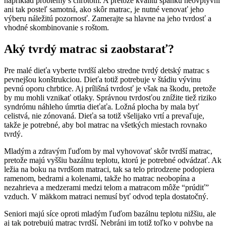
napríklad problémy s chrbtom. A pretože kvalitu spánku neovplyvní
ani tak posteľ samotná, ako skôr matrac, je nutné venovať jeho
výberu náležitú pozornosť. Zamerajte sa hlavne na jeho tvrdosť a
vhodné skombinovanie s roštom.
Aký tvrdý matrac si zaobstarať?
Pre malé dieťa vyberte tvrdší alebo stredne tvrdý detský matrac s
pevnejšou konštrukciou. Dieťa totiž potrebuje v štádiu vývinu
pevnú oporu chrbtice. Aj prílišná tvrdosť je však na škodu, pretože
by mu mohli vznikať otlaky. Správnou tvrdosťou znížite tiež riziko
syndrómu náhleho úmrtia dieťaťa. Ložná plocha by mala byť
celistvá, nie zónovaná. Dieťa sa totiž všelijako vrtí a prevaľuje,
takže je potrebné, aby bol matrac na všetkých miestach rovnako
tvrdý.
Mladým a zdravým ľuďom by mal vyhovovať skôr tvrdší matrac,
pretože majú vyššiu bazálnu teplotu, ktorú je potrebné odvádzať. Ak
ležia na boku na tvrdšom matraci, tak sa telo prirodzene podopiera
ramenom, bedrami a kolenami, takže ho matrac neobopína a
nezahrieva a medzerami medzi telom a matracom môže “prúdiť”
vzduch. V mäkkom matraci nemusí byť odvod tepla dostatočný.
Seniori majú síce oproti mladým ľuďom bazálnu teplotu nižšiu, ale
aj tak potrebujú matrac tvrdší. Nebráni im totiž toľko v pohybe na