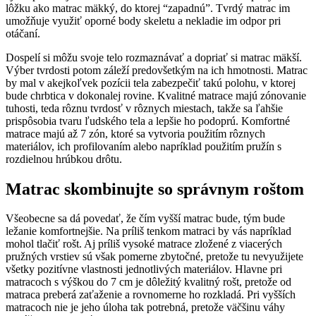
lôžku ako matrac mäkký, do ktorej “zapadnú”. Tvrdý matrac im
umožňuje využiť oporné body skeletu a nekladie im odpor pri
otáčaní.
Dospelí si môžu svoje telo rozmaznávať a dopriať si matrac mäkší.
Výber tvrdosti potom záleží predovšetkým na ich hmotnosti. Matrac
by mal v akejkoľvek pozícii tela zabezpečiť takú polohu, v ktorej
bude chrbtica v dokonalej rovine. Kvalitné matrace majú zónovanie
tuhosti, teda rôznu tvrdosť v rôznych miestach, takže sa ľahšie
prispôsobia tvaru ľudského tela a lepšie ho podoprú. Komfortné
matrace majú až 7 zón, ktoré sa vytvoria použitím rôznych
materiálov, ich profilovaním alebo napríklad použitím pružín s
rozdielnou hrúbkou drôtu.
Matrac skombinujte so správnym roštom
Všeobecne sa dá povedať, že čím vyšší matrac bude, tým bude
ležanie komfortnejšie. Na príliš tenkom matraci by vás napríklad
mohol tlačiť rošt. Aj príliš vysoké matrace zložené z viacerých
pružných vrstiev sú však pomerne zbytočné, pretože tu nevyužijete
všetky pozitívne vlastnosti jednotlivých materiálov. Hlavne pri
matracoch s výškou do 7 cm je dôležitý kvalitný rošt, pretože od
matraca preberá zaťaženie a rovnomerne ho rozkladá. Pri vyšších
matracoch nie je jeho úloha tak potrebná, pretože väčšinu váhy