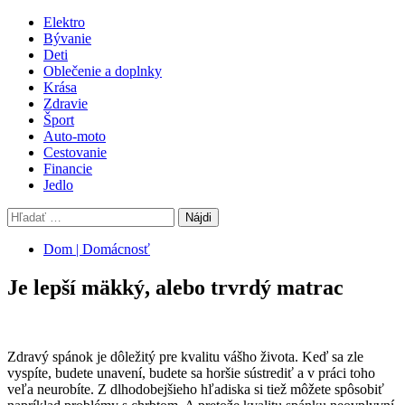
Skip
Primary
Elektro
to
Menu
Bývanie
content
Deti
Oblečenie a doplnky
Krása
Zdravie
Šport
Auto-moto
Cestovanie
Financie
Jedlo
Hľadať:
Dom | Domácnosť
Je lepší mäkký, alebo trvrdý matrac
Zdravý spánok je dôležitý pre kvalitu vášho života. Keď sa zle
vyspíte, budete unavení, budete sa horšie sústrediť a v práci toho
veľa neurobíte. Z dlhodobejšieho hľadiska si tiež môžete spôsobiť