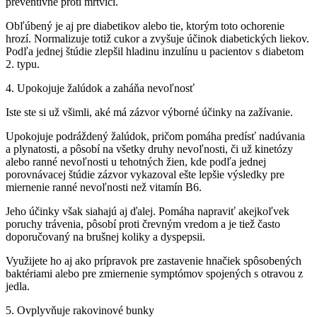
preventívne proti mŕtvici.
Obľúbený je aj pre diabetikov alebo tie, ktorým toto ochorenie
hrozí. Normalizuje totiž cukor a zvyšuje účinok diabetických liekov.
Podľa jednej štúdie zlepšil hladinu inzulínu u pacientov s diabetom
2. typu.
4. Upokojuje žalúdok a zaháňa nevoľnosť
Iste ste si už všimli, aké má zázvor výborné účinky na zažívanie.
Upokojuje podráždený žalúdok, pričom pomáha predísť nadúvania
a plynatosti, a pôsobí na všetky druhy nevoľnosti, či už kinetózy
alebo ranné nevoľnosti u tehotných žien, kde podľa jednej
porovnávacej štúdie zázvor vykazoval ešte lepšie výsledky pre
miernenie ranné nevoľnosti než vitamín B6.
Jeho účinky však siahajú aj ďalej. Pomáha napraviť akejkoľvek
poruchy trávenia, pôsobí proti črevným vredom a je tiež často
doporučovaný na brušnej koliky a dyspepsii.
Využijete ho aj ako prípravok pre zastavenie hnačiek spôsobených
baktériami alebo pre zmiernenie symptómov spojených s otravou z
jedla.
5. Ovplyvňuje rakovinové bunky