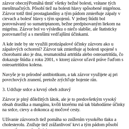
zázvor obecnýPomáhá tlmiť všetky bežné bolesti, vrátane tých
menštruačných. Pôsobí tiež na bolesti hlavy spôsobené migrénou.
Zázvor totiž tlmí prostaglandíny a tým pádom zmierňuje zápaly v
cievach a bolesť hlavy s tým spojenú. V jednej štúdii bol
porovnávaný so sumatriptanom, bežne predpisovaným liekom na
migrénu. Zázvor bol vo výsledku o niečo slabšie, ale štatisticky
porovnateľný a s menšími vedľajšími účinkami.
A kde inde by ste využili protizápalové účinky zázvoru ako u
zápalových ochorení? Zázvor tak zmierňuje aj bolesti spojené s
chorobami ako je dna, reumatoidná artritída alebo osteoartritída, čo
dokazuje štúdia z roku 2001, v ktorej zázvor uľavil práve ľuďom s
osteoartritídou kolena.
Navyše je to prírodné antibiotikum, a tak zázvor využijete aj pri
povrchových zranení, pretože zrýchľuje hojenie rán.
3. Udržuje srdce a krvný obeh zdravý
Zázvor je plný dôležitých látok, ale je to predovšetkým vysoký
obsah draslíka a mangánu, kvôli ktorému má tak blahodárne účinky
na srdce, cievy a dokonca aj močové cesty.
Užívanie zázvoroch tiež pomáha so znížením vysokého tlaku a
cholesterolu. Znižuje tiež zrážanlivosť krvi a tým pádom pôsobí