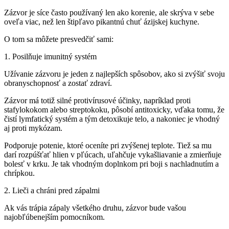
Zázvor je síce často používaný len ako korenie, ale skrýva v sebe
oveľa viac, než len štipľavo pikantnú chuť ázijskej kuchyne.
O tom sa môžete presvedčiť sami:
1. Posilňuje imunitný systém
Užívanie zázvoru je jeden z najlepších spôsobov, ako si zvýšiť svoju
obranyschopnosť a zostať zdraví.
Zázvor má totiž silné protivírusové účinky, napríklad proti
stafylokokom alebo streptokoku, pôsobí antitoxicky, vďaka tomu, že
čistí lymfatický systém a tým detoxikuje telo, a nakoniec je vhodný
aj proti mykózam.
Podporuje potenie, ktoré oceníte pri zvýšenej teplote. Tiež sa mu
darí rozpúšťať hlien v pľúcach, uľahčuje vykašliavanie a zmierňuje
bolesť v krku. Je tak vhodným doplnkom pri boji s nachladnutím a
chrípkou.
2. Lieči a chráni pred zápalmi
Ak vás trápia zápaly všetkého druhu, zázvor bude vašou
najobľúbenejším pomocníkom.