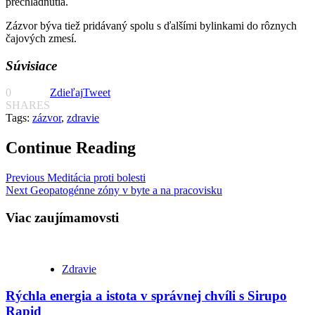
prechladnutia.
Zázvor býva tiež pridávaný spolu s ďalšími bylinkami do rôznych
čajových zmesí.
Súvisiace
0
Zdieľaj
Tweet
SHARES
Tags:
zázvor
,
zdravie
Continue Reading
Previous
Meditácia proti bolesti
Next
Geopatogénne zóny v byte a na pracovisku
Viac zaujímamovsti
Zdravie
Rýchla energia a istota v správnej chvíli s Sirupo
Rapid