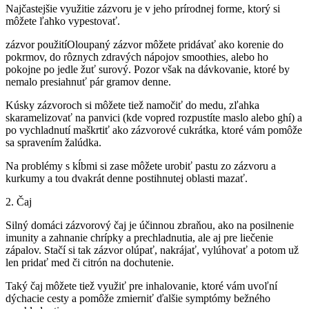
Najčastejšie využitie zázvoru je v jeho prírodnej forme, ktorý si
môžete ľahko vypestovať.
zázvor použitíOloupaný zázvor môžete pridávať ako korenie do
pokrmov, do rôznych zdravých nápojov smoothies, alebo ho
pokojne po jedle žuť surový. Pozor však na dávkovanie, ktoré by
nemalo presiahnuť pár gramov denne.
Kúsky zázvoroch si môžete tiež namočiť do medu, zľahka
skaramelizovať na panvici (kde vopred rozpustíte maslo alebo ghí) a
po vychladnutí maškrtiť ako zázvorové cukrátka, ktoré vám pomôže
sa spravením žalúdka.
Na problémy s kĺbmi si zase môžete urobiť pastu zo zázvoru a
kurkumy a tou dvakrát denne postihnutej oblasti mazať.
2. Čaj
Silný domáci zázvorový čaj je účinnou zbraňou, ako na posilnenie
imunity a zahnanie chrípky a prechladnutia, ale aj pre liečenie
zápalov. Stačí si tak zázvor olúpať, nakrájať, vylúhovať a potom už
len pridať med či citrón na dochutenie.
Taký čaj môžete tiež využiť pre inhalovanie, ktoré vám uvoľní
dýchacie cesty a pomôže zmierniť ďalšie symptómy bežného