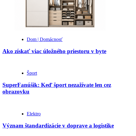
Dom | Domácnosť
Ako získať viac úložného priestoru v byte
Šport
SuperFanúšik: Keď šport nezažívate len cez
obrazovku
Elektro
Význam štandardizácie v doprave a logistike