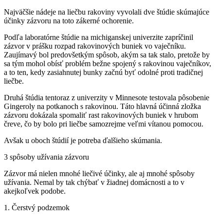
Najväčšie nádeje na liečbu rakoviny vyvolali dve štúdie skúmajúce
účinky zázvoru na toto zákerné ochorenie.
Podľa laboratórne štúdie na michiganskej univerzite zapríčinil
zázvor v prášku rozpad rakovinových buniek vo vaječníku.
Zaujímavý bol predovšetkým spôsob, akým sa tak stalo, pretože by
sa tým mohol obísť problém bežne spojený s rakovinou vaječníkov,
a to ten, kedy zasiahnutej bunky začnú byť odolné proti tradičnej
liečbe.
Druhá štúdia tentoraz z univerzity v Minnesote testovala pôsobenie
Gingeroly na potkanoch s rakovinou. Táto hlavná účinná zložka
zázvoru dokázala spomaliť rast rakovinových buniek v hrubom
čreve, čo by bolo pri liečbe samozrejme veľmi vítanou pomocou.
Avšak u oboch štúdií je potreba ďalšieho skúmania.
3 spôsoby užívania zázvoru
Zázvor má nielen mnohé liečivé účinky, ale aj mnohé spôsoby
užívania. Nemal by tak chýbať v žiadnej domácnosti a to v
akejkoľvek podobe.
1. Čerstvý podzemok