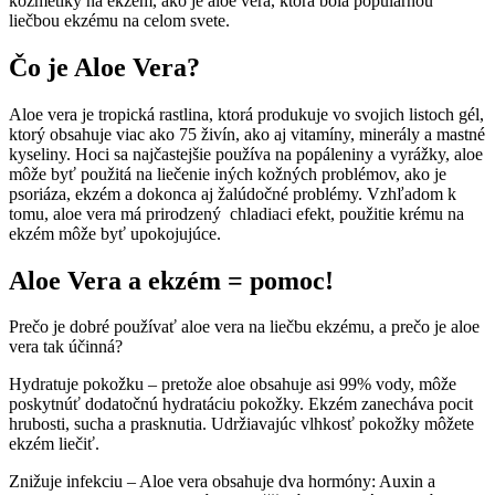
kozmetiky na ekzém, ako je aloe vera, ktorá bola populárnou
liečbou ekzému na celom svete.
Čo je Aloe Vera?
Aloe vera je tropická rastlina, ktorá produkuje vo svojich listoch gél,
ktorý obsahuje viac ako 75 živín, ako aj vitamíny, minerály a mastné
kyseliny. Hoci sa najčastejšie používa na popáleniny a vyrážky, aloe
môže byť použitá na liečenie iných kožných problémov, ako je
psoriáza, ekzém a dokonca aj žalúdočné problémy. Vzhľadom k
tomu, aloe vera má prirodzený chladiaci efekt, použitie krému na
ekzém môže byť upokojujúce.
Aloe Vera a ekzém = pomoc!
Prečo je dobré používať aloe vera na liečbu ekzému, a prečo je aloe
vera tak účinná?
Hydratuje pokožku – pretože aloe obsahuje asi 99% vody, môže
poskytnúť dodatočnú hydratáciu pokožky. Ekzém zanecháva pocit
hrubosti, sucha a prasknutia. Udržiavajúc vlhkosť pokožky môžete
ekzém liečiť.
Znižuje infekciu – Aloe vera obsahuje dva hormóny: Auxin a