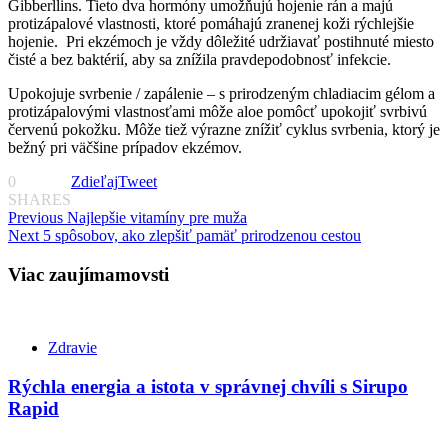
Gibberllins. Tieto dva hormóny umožňujú hojenie rán a majú
protizápalové vlastnosti, ktoré pomáhajú zranenej koži rýchlejšie
hojenie. Pri ekzémoch je vždy dôležité udržiavať postihnuté miesto
čisté a bez baktérií, aby sa znížila pravdepodobnosť infekcie.
Upokojuje svrbenie / zapálenie – s prirodzeným chladiacim gélom a
protizápalovými vlastnosťami môže aloe pomôcť upokojiť svrbivú
červenú pokožku. Môže tiež výrazne znížiť cyklus svrbenia, ktorý je
bežný pri väčšine prípadov ekzémov.
0
Zdieľaj
Tweet
SHARES
Continue
Previous
Najlepšie vitamíny pre muža
Next
5 spôsobov, ako zlepšiť pamäť prirodzenou cestou
Reading
Viac zaujímamovsti
Zdravie
Rýchla energia a istota v správnej chvíli s Sirupo
Rapid