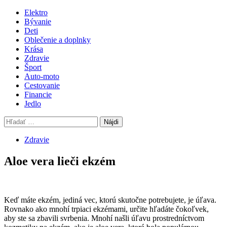
Skip
Primary
Elektro
to
Menu
Bývanie
content
Deti
Oblečenie a doplnky
Krása
Zdravie
Šport
Auto-moto
Cestovanie
Financie
Jedlo
Hľadať:
Zdravie
Aloe vera lieči ekzém
Keď máte ekzém, jediná vec, ktorú skutočne potrebujete, je úľava.
Rovnako ako mnohí trpiaci ekzémami, určite hľadáte čokoľvek,
aby ste sa zbavili svrbenia. Mnohí našli úľavu prostredníctvom