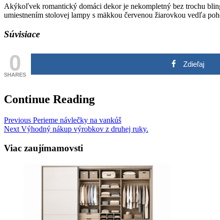
Akýkoľvek romantický domáci dekor je nekompletný bez trochu blingu.
umiestnením stolovej lampy s mäkkou červenou žiarovkou vedľa pohovk
Súvisiace
0
Zdieľaj
SHARES
Continue Reading
Previous
Perieme návlečky na vankúš
Next
Výhodný nákup výrobkov z druhej ruky.
Viac zaujímamovsti