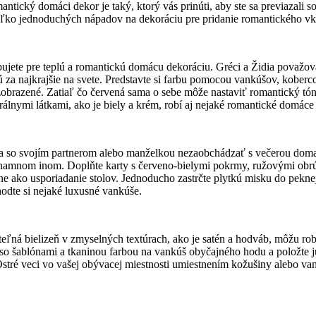
tický domáci dekor je taký, ktorý vás prinúti, aby ste sa previazali so s
koľko jednoduchých nápadov na dekoráciu pre pridanie romantického 
ebujete pre teplú a romantickú domácu dekoráciu. Gréci a Židia považova
za najkrajšie na svete. Predstavte si farbu pomocou vankúšov, koberco
obrazené. Zatiaľ čo červená sama o sebe môže nastaviť romantický tón v
rálnymi látkami, ako je biely a krém, robí aj nejaké romantické domáce
o sa so svojím partnerom alebo manželkou nezaobchádzať s večerou dom
mnom inom. Doplňte karty s červeno-bielymi pokrmy, ružovými obrúsk
ako usporiadanie stolov. Jednoducho zastrčte plytkú misku do peknej,
odte si nejaké luxusné vankúše.
teľná bielizeň v zmyselných textúrach, ako je satén a hodváb, môžu ro
so šablónami a tkaninou farbou na vankúš obyčajného hodu a položte ju 
 Ostré veci vo vašej obývacej miestnosti umiestnením kožušiny alebo va