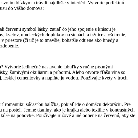
vojim blízkym a trávili najdlhšie v interiéri. Vytvorte perfektnú
vkusu do vášho domova:
li červenú symbol lásky, zatiaľ čo jeho spojenie s krásou je
v, kvetov, umeleckých doplnkov na stenách a tržnice a ošetrenie,
 priestore (či už je to tmavšie, bohatšie odtiene ako hnedý a
 zdobenie.
a? Vytvorte jedinečné nastavenie tabuľky s ručne písanými
y, šumivými okuliarmi a príbormi. Alebo otvorte fľašu vína so
 lesklej cementovky a naplňte ju vodou. Používajte kvety v troch
biť romantiku súčasťou balíčka, pokiaľ ide o domácu dekoráciu. Pre
na posteľ. Jemné tkaniny, ako je krajka alebo textílie v kontrastných
nkúše na pohovke. Používajte ružové a iné odtiene na červenú, aby ste