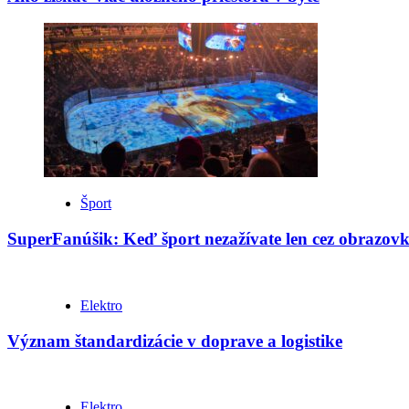
Šport
SuperFanúšik: Keď šport nezažívate len cez obrazov
Elektro
Význam štandardizácie v doprave a logistike
Elektro