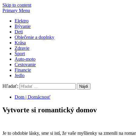
Skip to content
Primary Menu
Elektro
Bývanie
Deti
Oblečenie a doplnky
Krása
Zdravie
Šport
Auto-moto
Cestovanie
Financie
Jedlo
Hľadať:
Dom | Domácnosť
Vytvorte si romantický domov
Je to obdobie lásky, sme si istí, že vaše myšlienky sa zmenili na r