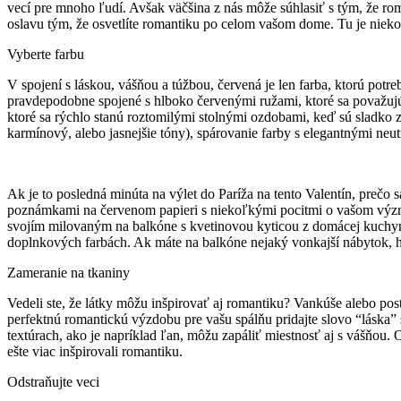
vecí pre mnoho ľudí. Avšak väčšina z nás môže súhlasiť s tým, že roman
oslavu tým, že osvetlíte romantiku po celom vašom dome. Tu je nie
Vyberte farbu
V spojení s láskou, vášňou a túžbou, červená je len farba, ktorú potr
pravdepodobne spojené s hlboko červenými ružami, ktoré sa považujú 
ktoré sa rýchlo stanú roztomilými stolnými ozdobami, keď sú sladko z
karmínový, alebo jasnejšie tóny), spárovanie farby s elegantnými neut
Ak je to posledná minúta na výlet do Paríža na tento Valentín, preč
poznámkami na červenom papieri s niekoľkými pocitmi o vašom význa
svojím milovaným na balkóne s kvetinovou kyticou z domácej kuchyne 
doplnkových farbách. Ak máte na balkóne nejaký vonkajší nábytok, h
Zameranie na tkaniny
Vedeli ste, že látky môžu inšpirovať aj romantiku? Vankúše alebo pos
perfektnú romantickú výzdobu pre vašu spálňu pridajte slovo “láska” 
textúrach, ako je napríklad ľan, môžu zapáliť miestnosť aj s vášňou.
ešte viac inšpirovali romantiku.
Odstraňujte veci