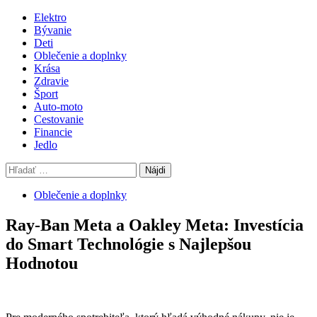
Skip
Primary
Elektro
to
Menu
Bývanie
content
Deti
Oblečenie a doplnky
Krása
Zdravie
Šport
Auto-moto
Cestovanie
Financie
Jedlo
Hľadať:
Oblečenie a doplnky
Ray-Ban Meta a Oakley Meta: Investícia
do Smart Technológie s Najlepšou
Hodnotou