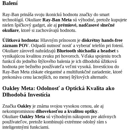
Balení
Ray-Ban prináša svoju ikonickú hodnotu značky do smart
technológií. Okuliare
Ray-Ban Meta
sú výhodné, pretože kupujete
nielen špičkový gadget, ale aj
prémiové, nadčasové slnečné
okuliare
, ktoré si zachovávajú hodnotu.
Úžitková hodnota:
Hlavným prínosom je
diskrétny hands-free
záznam POV
. Odpadá nutnosť nosiť a vyberať telefón pri fotení.
Okuliare zároveň nahrádzajú
Bluetooth slúchadlá a headset
s
vynikajúcou kvalitou zvuku pri hovoroch. Vďaka spojeniu troch
funkcií do jedného štýlového balenia je ich dlhodobá úžitková
hodnota pre bežného používateľa veľmi vysoká. Investíciou do
Ray-Ban Meta získate elegantné a multifunkčné zariadenie, ktoré
prekonáva cenu lacnejších, no menej štýlových alternatív.
Oakley Meta: Odolnosť a Optická Kvalita ako
Dlhodobá Investícia
Značka
Oakley
je známa svojou vysokou cenou, ale aj
nekompromisnou
dlhovekosťou a kvalitou optiky
.
Okuliare
Oakley Meta
sú výhodným nákupom pre aktívnych
používateľov, pretože kombinujú extrémne odolný rám s
inteligentnými funkciami.