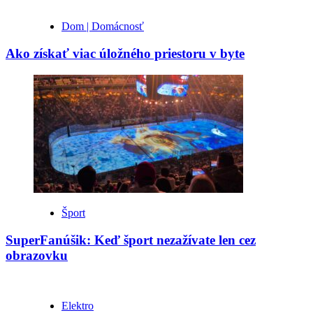
Dom | Domácnosť
Ako získať viac úložného priestoru v byte
Šport
SuperFanúšik: Keď šport nezažívate len cez
obrazovku
Elektro