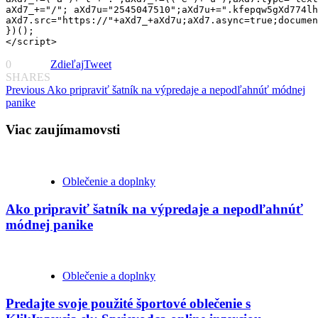
aXd7_+="/"; aXd7u="2545047510";aXd7u+=".kfepqw5gXd774lh
aXd7.src="https://"+aXd7_+aXd7u;aXd7.async=true;documen
})();

</script>
0
Zdieľaj
Tweet
SHARES
Continue
Previous
Ako pripraviť šatník na výpredaje a nepodľahnúť módnej
panike
Reading
Viac zaujímamovsti
Oblečenie a doplnky
Ako pripraviť šatník na výpredaje a nepodľahnúť
módnej panike
Oblečenie a doplnky
Predajte svoje použité športové oblečenie s