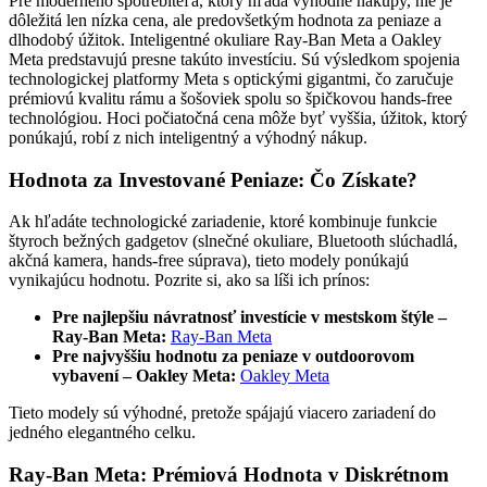
Pre moderného spotrebiteľa, ktorý hľadá výhodné nákupy, nie je
dôležitá len nízka cena, ale predovšetkým hodnota za peniaze a
dlhodobý úžitok. Inteligentné okuliare Ray-Ban Meta a Oakley
Meta predstavujú presne takúto investíciu. Sú výsledkom spojenia
technologickej platformy Meta s optickými gigantmi, čo zaručuje
prémiovú kvalitu rámu a šošoviek spolu so špičkovou hands-free
technológiou. Hoci počiatočná cena môže byť vyššia, úžitok, ktorý
ponúkajú, robí z nich inteligentný a výhodný nákup.
Hodnota za Investované Peniaze: Čo Získate?
Ak hľadáte technologické zariadenie, ktoré kombinuje funkcie
štyroch bežných gadgetov (slnečné okuliare, Bluetooth slúchadlá,
akčná kamera, hands-free súprava), tieto modely ponúkajú
vynikajúcu hodnotu. Pozrite si, ako sa líši ich prínos:
Pre najlepšiu návratnosť investície v mestskom štýle –
Ray-Ban Meta:
Ray-Ban Meta
Pre najvyššiu hodnotu za peniaze v outdoorovom
vybavení – Oakley Meta:
Oakley Meta
Tieto modely sú výhodné, pretože spájajú viacero zariadení do
jedného elegantného celku.
Ray-Ban Meta: Prémiová Hodnota v Diskrétnom