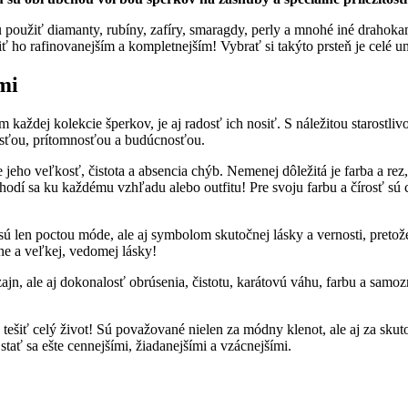
tu použiť diamanty, rubíny, zafíry, smaragdy, perly a mnohé iné drah
iť ho rafinovanejším a kompletnejším! Vybrať si takýto prsteň je celé
mi
ždej kolekcie šperkov, je aj radosť ich nosiť. S náležitou starostliv
osťou, prítomnosťou a budúcnosťou.
o veľkosť, čistota a absencia chýb. Nemenej dôležitá je farba a rez, 
hodí sa ku každému vzhľadu alebo outfitu! Pre svoju farbu a čírosť sú 
ú len poctou móde, ale aj symbolom skutočnej lásky a vernosti, pretože
e a veľkej, vedomej lásky!
ajn, ale aj dokonalosť obrúsenia, čistotu, karátovú váhu, farbu a samo
ešiť celý život! Sú považované nielen za módny klenot, ale aj za skuto
stať sa ešte cennejšími, žiadanejšími a vzácnejšími.