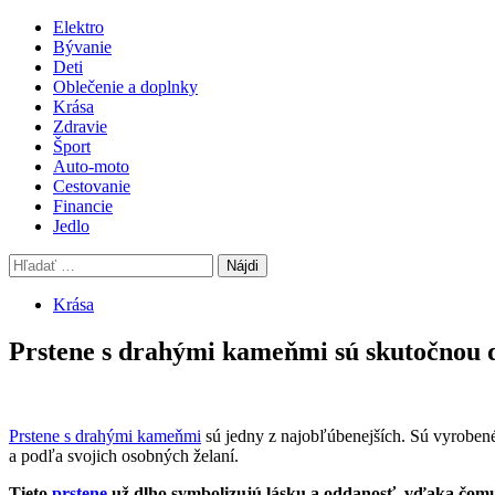
Skip
Primary
Elektro
to
Menu
Bývanie
content
Deti
Oblečenie a doplnky
Krása
Zdravie
Šport
Auto-moto
Cestovanie
Financie
Jedlo
Hľadať:
Krása
Prstene s drahými kameňmi sú skutočnou 
Prstene s drahými kameňmi
sú jedny z najobľúbenejších. Sú vyroben
a podľa svojich osobných želaní.
Tieto
prstene
už dlho symbolizujú lásku a oddanosť, vďaka čomu