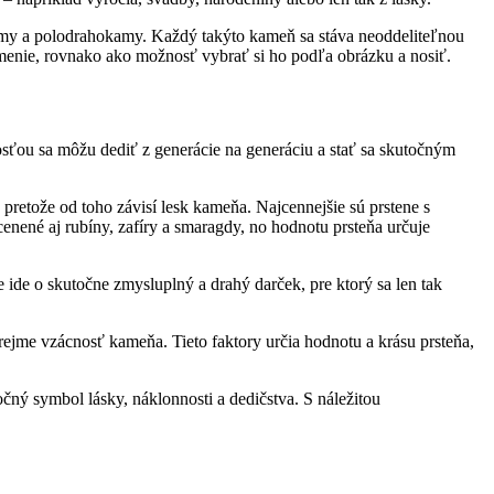
okamy a polodrahokamy. Každý takýto kameň sa stáva neoddeliteľnou
 umenie, rovnako ako možnosť vybrať si ho podľa obrázku a nosiť.
osťou sa môžu dediť z generácie na generáciu a stať sa skutočným
pretože od toho závisí lesk kameňa. Najcennejšie sú prstene s
cenené aj rubíny, zafíry a smaragdy, no hodnotu prsteňa určuje
 ide o skutočne zmysluplný a drahý darček, pre ktorý sa len tak
zrejme vzácnosť kameňa. Tieto faktory určia hodnotu a krásu prsteňa,
čný symbol lásky, náklonnosti a dedičstva. S náležitou