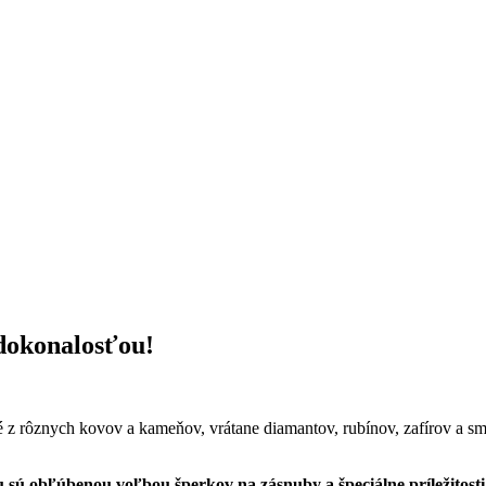
dokonalosťou!
é z rôznych kovov a kameňov, vrátane diamantov, rubínov, zafírov a 
 sú obľúbenou voľbou šperkov na zásnuby a špeciálne príležitosti