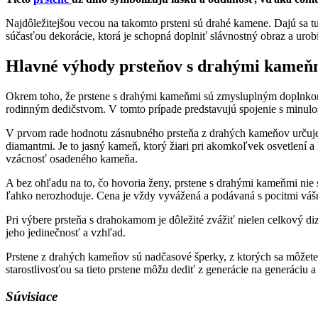
Najdôležitejšou vecou na takomto prsteni sú drahé kamene. Dajú sa 
súčasťou dekorácie, ktorá je schopná doplniť slávnostný obraz a urob
Hlavné výhody prsteňov s drahými kameň
Okrem toho, že prstene s drahými kameňmi sú zmysluplným doplnkom ka
rodinným dedičstvom. V tomto prípade predstavujú spojenie s minul
V prvom rade hodnotu zásnubného prsteňa z drahých kameňov určuje jeh
diamantmi. Je to jasný kameň, ktorý žiari pri akomkoľvek osvetlení a 
vzácnosť osadeného kameňa.
A bez ohľadu na to, čo hovoria ženy, prstene s drahými kameňmi nie s
ľahko nerozhoduje. Cena je vždy vyvážená a podávaná s pocitmi vášn
Pri výbere prsteňa s drahokamom je dôležité zvážiť nielen celkový diz
jeho jedinečnosť a vzhľad.
Prstene z drahých kameňov sú nadčasové šperky, z ktorých sa môžete t
starostlivosťou sa tieto prstene môžu dediť z generácie na generáciu a 
Súvisiace