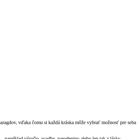
smaragdov, vďaka čomu si každá kráska môže vybrať možnosť pre seba
– napríklad výročia, svadby, narodeniny alebo len tak z lásky.