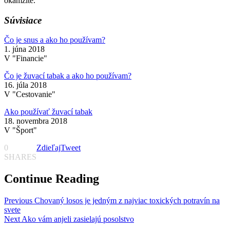
okamžite.
Súvisiace
Čo je snus a ako ho používam?
1. júna 2018
V "Financie"
Čo je žuvací tabak a ako ho používam?
16. júla 2018
V "Cestovanie"
Ako používať žuvací tabak
18. novembra 2018
V "Šport"
0
Zdieľaj
Tweet
SHARES
Continue Reading
Previous
Chovaný losos je jedným z najviac toxických potravín na
svete
Next
Ako vám anjeli zasielajú posolstvo