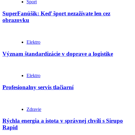
Šport
SuperFanúšik: Keď šport nezažívate len cez
obrazovku
Elektro
Význam štandardizácie v doprave a logistike
Elektro
Profesionalny servis tlačiarní
Zdravie
Rýchla energia a istota v správnej chvíli s Sirupo
Rapid