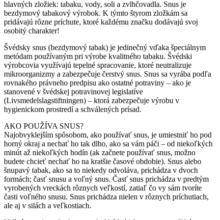
hlavných zložiek: tabaku, vody, soli a zvlhčovadla. Snus je
bezdymový tabakový výrobok. K týmto štyrom zložkám sa
pridávajú rôzne príchute, ktoré každému značku dodávajú svoj
osobitý charakter!
Švédsky snus (bezdymový tabak) je jedinečný vďaka špeciálnym
metódam používaným pri výrobe kvalitného tabaku. Švédski
výrobcovia využívajú tepelné spracovanie, ktoré neutralizuje
mikroorganizmy a zabezpečuje čerstvý snus. Snus sa vyrába podľa
rovnakého právneho predpisu ako ostatné potraviny – ako je
stanovené v švédskej potravinovej legislatíve
(Livsmedelslagstiftningen) – ktorá zabezpečuje výrobu v
hygienickom prostredí a schválených prísad.
AKO POUŽÍVA SNUS?
Najobvyklejším spôsobom, ako používať snus, je umiestniť ho pod
horný okraj a nechať ho tak dlho, ako sa vám páči – od niekoľkých
minút až niekoľkých hodín (ak začnete používať snus, možno
budete chcieť nechať ho na kratšie časové obdobie). Snus alebo
šnupavý tabak, ako sa to niekedy odvoláva, prichádza v dvoch
formách; časť snusu a voľný snus. Časť snus prichádza v predtým
vyrobených vreckách rôznych veľkostí, zatiaľ čo vy sám tvoríte
časti voľného snusu. Snus prichádza nielen v rôznych príchutiach,
ale aj v silách a veľkostiach.