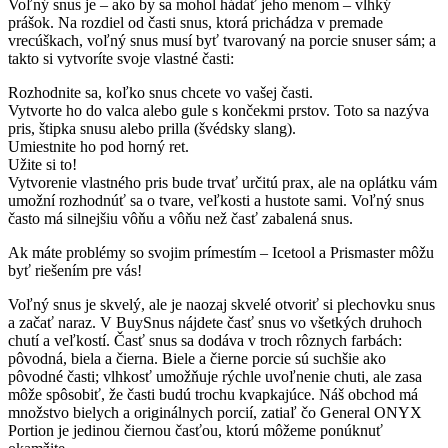
Voľný snus je – ako by sa mohol hádať jeho menom – vlhký
prášok. Na rozdiel od časti snus, ktorá prichádza v premade
vrecúškach, voľný snus musí byť tvarovaný na porcie snuser sám; a
takto si vytvoríte svoje vlastné časti:
Rozhodnite sa, koľko snus chcete vo vašej časti.
Vytvorte ho do valca alebo gule s končekmi prstov. Toto sa nazýva
pris, štipka snusu alebo prilla (švédsky slang).
Umiestnite ho pod horný ret.
Užite si to!
Vytvorenie vlastného pris bude trvať určitú prax, ale na oplátku vám
umožní rozhodnúť sa o tvare, veľkosti a hustote sami. Voľný snus
často má silnejšiu vôňu a vôňu než časť zabalená snus.
Ak máte problémy so svojim prímestím – Icetool a Prismaster môžu
byť riešením pre vás!
Voľný snus je skvelý, ale je naozaj skvelé otvoriť si plechovku snus
a začať naraz. V BuySnus nájdete časť snus vo všetkých druhoch
chutí a veľkostí. Časť snus sa dodáva v troch rôznych farbách:
pôvodná, biela a čierna. Biele a čierne porcie sú suchšie ako
pôvodné časti; vlhkosť umožňuje rýchle uvoľnenie chuti, ale zasa
môže spôsobiť, že časti budú trochu kvapkajúce. Náš obchod má
množstvo bielych a originálnych porcií, zatiaľ čo General ONYX
Portion je jedinou čiernou časťou, ktorú môžeme ponúknuť