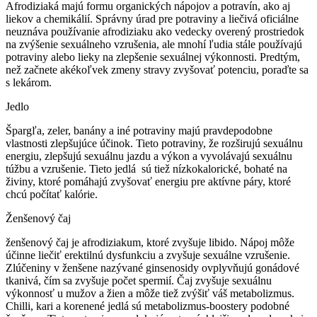
Afrodiziaká majú formu organických nápojov a potravín, ako aj
liekov a chemikálií. Správny úrad pre potraviny a liečivá oficiálne
neuznáva používanie afrodiziaku ako vedecky overený prostriedok
na zvýšenie sexuálneho vzrušenia, ale mnohí ľudia stále používajú
potraviny alebo lieky na zlepšenie sexuálnej výkonnosti. Predtým,
než začnete akékoľvek zmeny stravy zvyšovať potenciu, poraďte sa
s lekárom.
Jedlo
Špargľa, zeler, banány a iné potraviny majú pravdepodobne
vlastnosti zlepšujúce účinok. Tieto potraviny, že rozširujú sexuálnu
energiu, zlepšujú sexuálnu jazdu a výkon a vyvolávajú sexuálnu
túžbu a vzrušenie. Tieto jedlá sú tiež nízkokalorické, bohaté na
živiny, ktoré pomáhajú zvyšovať energiu pre aktívne páry, ktoré
chcú počítať kalórie.
Ženšenový čaj
ženšenový čaj je afrodiziakum, ktoré zvyšuje libido. Nápoj môže
účinne liečiť erektilnú dysfunkciu a zvyšuje sexuálne vzrušenie.
Zlúčeniny v ženšene nazývané ginsenosidy ovplyvňujú gonádové
tkanivá, čím sa zvyšuje počet spermií. Čaj zvyšuje sexuálnu
výkonnosť u mužov a žien a môže tiež zvýšiť váš metabolizmus.
Chilli, kari a korenené jedlá sú metabolizmus-boostery podobné