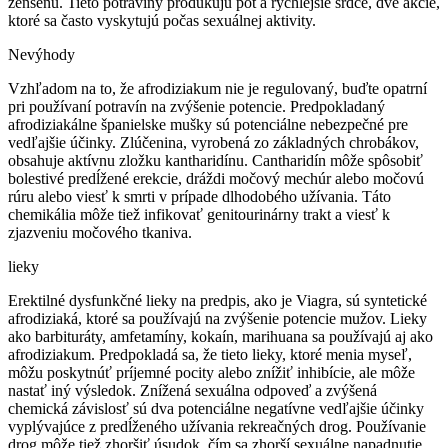
ženšenu. Tieto potraviny produkujú pot a rýchlejšie srdce, dve akcie,
ktoré sa často vyskytujú počas sexuálnej aktivity.
Nevýhody
Vzhľadom na to, že afrodiziakum nie je regulovaný, buďte opatrní
pri používaní potravín na zvýšenie potencie. Predpokladaný
afrodiziakálne španielske mušky sú potenciálne nebezpečné pre
vedľajšie účinky. Zlúčenina, vyrobená zo základných chrobákov,
obsahuje aktívnu zložku kantharidínu. Cantharidín môže spôsobiť
bolestivé predĺžené erekcie, dráždi močový mechúr alebo močovú
rúru alebo viesť k smrti v prípade dlhodobého užívania. Táto
chemikália môže tiež infikovať genitourinárny trakt a viesť k
zjazveniu močového tkaniva.
lieky
Erektilné dysfunkčné lieky na predpis, ako je Viagra, sú syntetické
afrodiziaká, ktoré sa používajú na zvýšenie potencie mužov. Lieky
ako barbituráty, amfetamíny, kokaín, marihuana sa používajú aj ako
afrodiziakum. Predpokladá sa, že tieto lieky, ktoré menia myseľ,
môžu poskytnúť príjemné pocity alebo znížiť inhibície, ale môže
nastať iný výsledok. Znížená sexuálna odpoveď a zvýšená
chemická závislosť sú dva potenciálne negatívne vedľajšie účinky
vyplývajúce z predĺženého užívania rekreačných drog. Používanie
drog môže tiež zhoršiť úsudok, čím sa zhorší sexuálne napadnutie