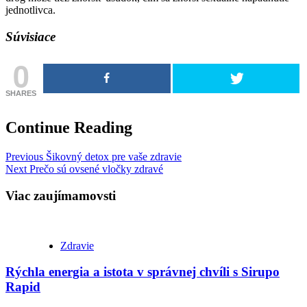
jednotlivca.
Súvisiace
0
SHARES
Continue Reading
Previous
Šikovný detox pre vaše zdravie
Next
Prečo sú ovsené vločky zdravé
Viac zaujímamovsti
Zdravie
Rýchla energia a istota v správnej chvíli s Sirupo
Rapid