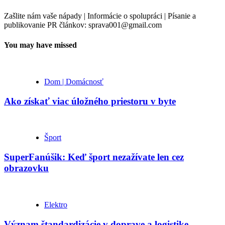
Zašlite nám vaše nápady | Informácie o spolupráci | Písanie a
publikovanie PR článkov: sprava001@gmail.com
You may have missed
Dom | Domácnosť
Ako získať viac úložného priestoru v byte
Šport
SuperFanúšik: Keď šport nezažívate len cez
obrazovku
Elektro
Význam štandardizácie v doprave a logistike